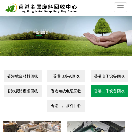
T
o
g
g
l
e
n
a
v
i
g
a
香港镀金材料回收
香港电路板回收
香港电子设备回收
t
i
o
香港废铝废铜回收
香港电线电缆回收
香港二手设备回收
n
香港工厂废料回收