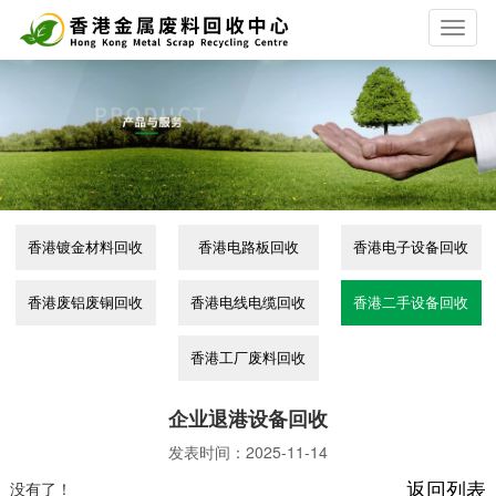
T
o
g
g
l
e
n
a
v
i
香港镀金材料回收
香港电路板回收
香港电子设备回收
g
a
t
香港废铝废铜回收
香港电线电缆回收
香港二手设备回收
i
o
香港工厂废料回收
n
企业退港设备回收
发表时间：
2025-11-14
没有了！
返回列表