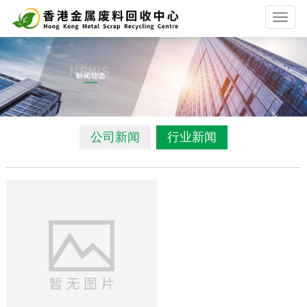
T
o
g
g
l
e
n
a
v
公司新闻
行业新闻
i
g
a
t
i
o
n