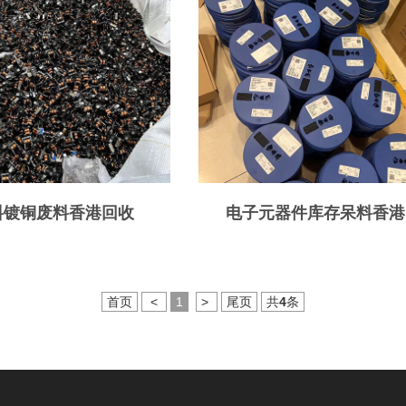
料镀铜废料香港回收
电子元器件库存呆料香港
首页
<
1
>
尾页
共
4
条