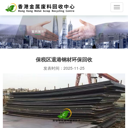
T
o
g
g
l
e
n
a
v
保税区退港钢材环保回收
i
g
发表时间：
2025-11-25
a
t
i
o
n