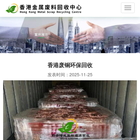
T
o
g
g
l
e
n
a
v
香港废铜环保回收
i
g
发表时间：
2025-11-25
a
t
i
o
n