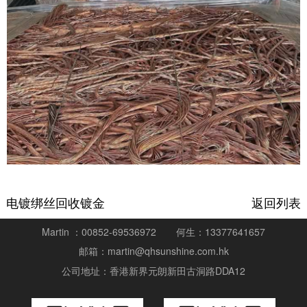
电镀绑丝回收镀金
返回列表
Martin ：00852-69536972
何生：13377641657
邮箱：martin@qhsunshine.com.hk
公司地址：香港新界元朗新田古洞路DDA12