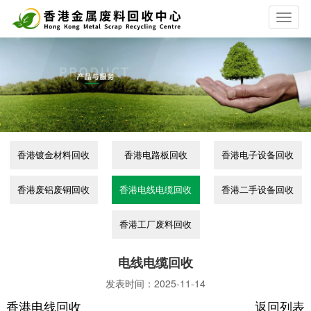
T
o
g
g
l
e
n
a
v
i
香港镀金材料回收
香港电路板回收
香港电子设备回收
g
a
t
香港废铝废铜回收
香港电线电缆回收
香港二手设备回收
i
o
香港工厂废料回收
n
电线电缆回收
发表时间：
2025-11-14
香港电线回收
返回列表