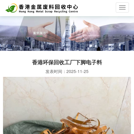
T
o
g
g
l
e
n
a
v
香港环保回收工厂下脚电子料
i
g
发表时间：
2025-11-25
a
t
i
o
n